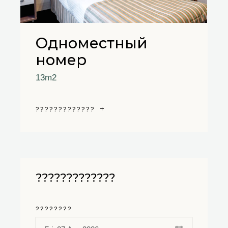
Одноместный
номер
13m2
?????????????
?????????????
????????