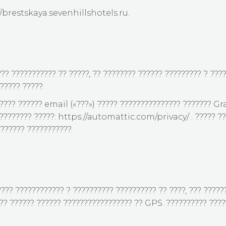
://brestskaya.sevenhillshotels.ru.
?? ??????????? ?? ?????, ?? ???????? ?????? ????????? ? ????
????? ?????.
???? ?????? email («???») ????? ??????????????? ??????? Gra
???????? ?????: https://automattic.com/privacy/ . ????? ?
?????? ???????????.
??? ???????????? ? ?????????? ?????????? ?? ????, ??? ?????
??? ?????? ?????? ????????????????? ?? GPS. ?????????? ????