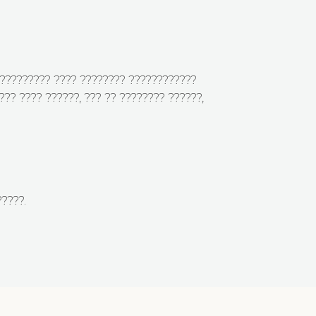
? ????????? ???? ???????? ????????????
??? ???? ??????, ??? ?? ???????? ??????,
????.