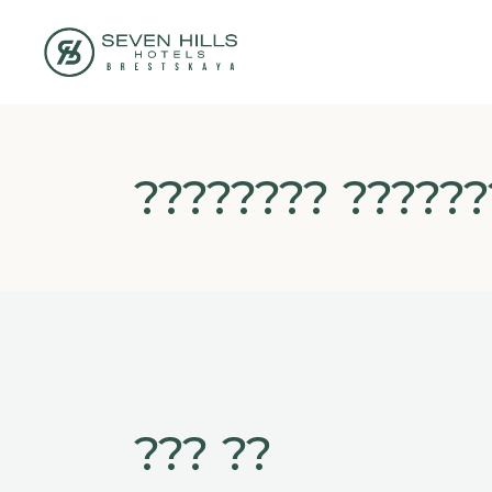
???????? ?????
??? ??