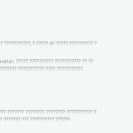
? ???????????, ? ????? IP ????? ?????????? ?
vatar, ????? ?????????? ??????????? ?? ??
???????? ??????????? ???? ???????????
??? ??????? ???????? ???????? ??????????? ?
? ??????? ??? ?????????? ??????