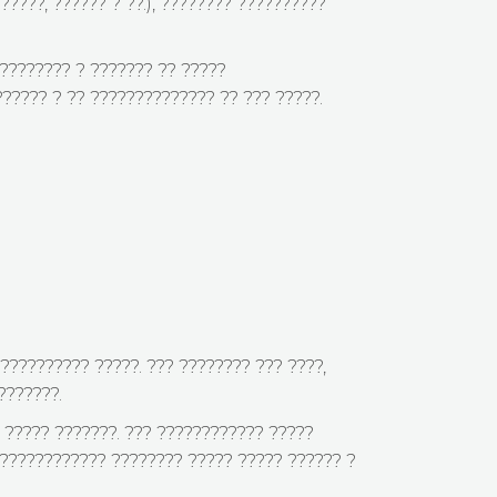
????, ?????? ? ??.), ???????? ??????????
 ???????? ? ??????? ?? ?????
????? ? ?? ?????????????? ?? ??? ?????.
?????????? ?????. ??? ???????? ??? ????,
???????.
 ????? ???????. ??? ???????????? ?????
????????????? ???????? ????? ????? ?????? ?