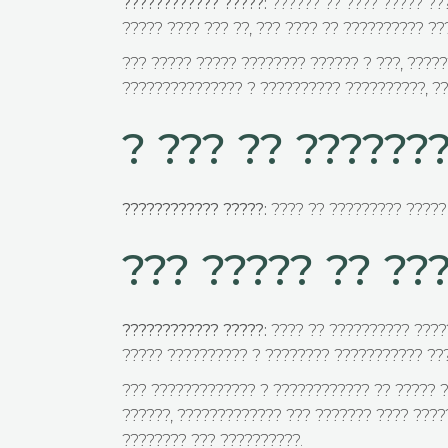
???????????? ?????:
?????? ?? ???? ????? ??
????? ???? ??? ??, ??? ???? ?? ?????????? ??
??? ????? ????? ???????? ?????? ? ???, ????
??????????????? ? ?????????? ??????????, ??
? ??? ?? ??????
???????????? ?????:
???? ?? ????????? ?????
??? ????? ?? ??
???????????? ?????:
???? ?? ?????????? ????
????? ?????????? ? ???????? ??????????? ???
??? ????????????? ? ???????????? ?? ????? ?
??????, ????????????? ??? ??????? ???? ????
???????? ??? ??????????.