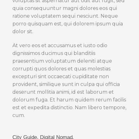
voluptas sit aspernatur aut odit aut fugit, sed
quia consequuntur magni dolores eos qui
ratione voluptatem sequi nesciunt. Neque
porro quisquam est, qui dolorem ipsum quia
dolor sit.
At vero eos et accusamus et iusto odio
dignissimos ducimus qui blanditiis
praesentium voluptatum deleniti atque
corrupti quos dolores et quas molestias
excepturi sint occaecati cupiditate non
provident, similique sunt in culpa qui officia
deserunt mollitia animi, id est laborum et
dolorum fuga. Et harum quidem rerum facilis
est et expedita distinctio. Nam libero tempore,
cum.
City Guide
,
Digital Nomad