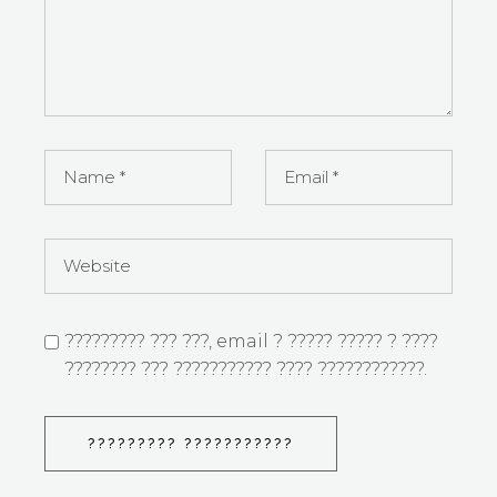
????????? ??? ???, email ? ????? ????? ? ????
???????? ??? ??????????? ???? ????????????.
????????? ???????????