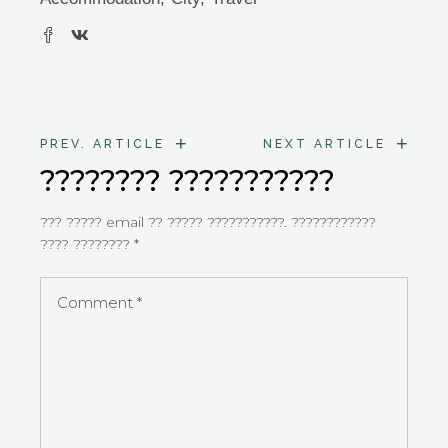
+
+
PREV. ARTICLE
NEXT ARTICLE
???????? ???????????
??? ????? email ?? ????? ???????????.
????????????
???? ????????
*