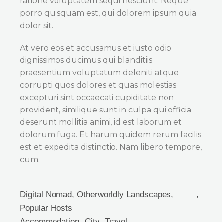
ratione voluptatem sequi nesciunt. Neque
porro quisquam est, qui dolorem ipsum quia
dolor sit.
At vero eos et accusamus et iusto odio
dignissimos ducimus qui blanditiis
praesentium voluptatum deleniti atque
corrupti quos dolores et quas molestias
excepturi sint occaecati cupiditate non
provident, similique sunt in culpa qui officia
deserunt mollitia animi, id est laborum et
dolorum fuga. Et harum quidem rerum facilis
est et expedita distinctio. Nam libero tempore,
cum.
Digital Nomad
,
Otherworldly Landscapes
,
Popular Hosts
Accommodation
City
Travel