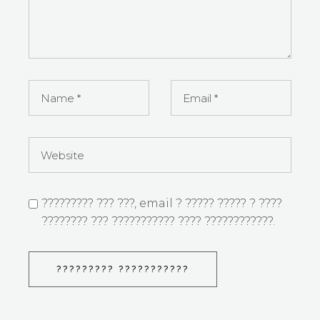
????????? ??? ???, email ? ????? ????? ? ????
???????? ??? ??????????? ???? ????????????.
????????? ???????????